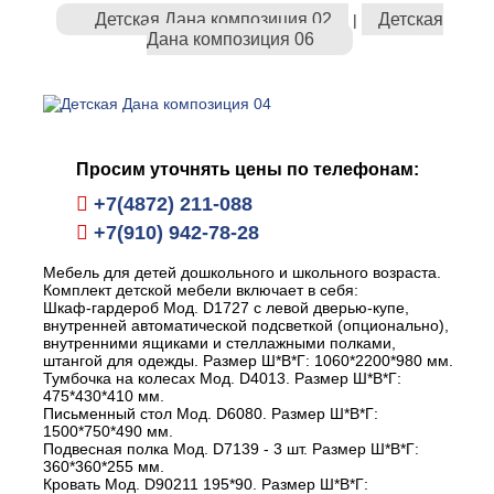
Детская Дана композиция 02
Детская
|
Дана композиция 06
Просим уточнять цены по телефонам:
+7(4872) 211-088
+7(910) 942-78-28
Мебель для детей дошкольного и школьного возраста.
Комплект детской мебели включает в себя:
Шкаф-гардероб Мод. D1727 с левой дверью-купе,
внутренней автоматической подсветкой (опционально),
внутренними ящиками и стеллажными полками,
штангой для одежды. Размер Ш*В*Г: 1060*2200*980 мм.
Тумбочка на колесах Мод. D4013. Размер Ш*В*Г:
475*430*410 мм.
Письменный стол Мод. D6080. Размер Ш*В*Г:
1500*750*490 мм.
Подвесная полка Мод. D7139 - 3 шт. Размер Ш*В*Г:
360*360*255 мм.
Кровать Мод. D90211 195*90. Размер Ш*В*Г: