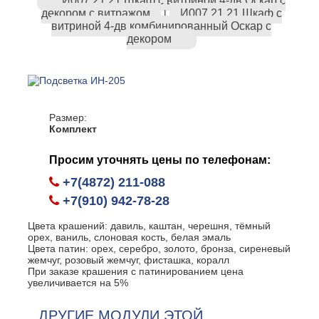
И007.21.21 Шкаф с витриной 4-дв Оскар с
декором с витражом
И007.21.21 Шкаф с
|
витриной 4-дв комбинированный Оскар с
декором
Размер:
Комплект
Просим уточнять цены по телефонам:
+7(4872) 211-088
+7(910) 942-78-28
Цвета крашений: давиль, каштан, черешня, тёмный
орех, ваниль, слоновая кость, белая эмаль
Цвета патин: орех, серебро, золото, бронза, сиреневый
жемчуг, розовый жемчуг, фисташка, коралл
При заказе крашения с патинированием цена
увеличивается на 5%
ДРУГИЕ МОДУЛИ ЭТОЙ