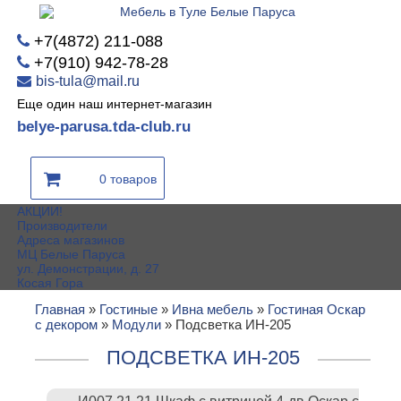
+7(4872) 211-088
+7(910) 942-78-28
bis-tula@mail.ru
Еще один наш интернет-магазин
belye-parusa.tda-club.ru
0 товаров
АКЦИИ!
Производители
Адреса магазинов
МЦ Белые Паруса
ул. Демонстрации, д. 27
Косая Гора
Главная
»
Гостиные
»
Ивна мебель
»
Гостиная Оскар
с декором
»
Модули
»
Подсветка ИН-205
ПОДСВЕТКА ИН-205