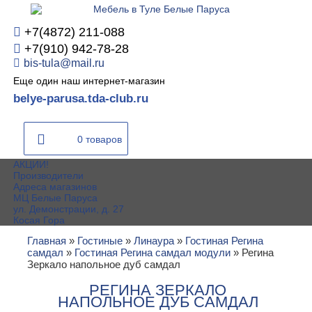
+7(4872) 211-088
+7(910) 942-78-28
bis-tula@mail.ru
Еще один наш интернет-магазин
belye-parusa.tda-club.ru
0 товаров
АКЦИИ!
Производители
Адреса магазинов
МЦ Белые Паруса
ул. Демонстрации, д. 27
Косая Гора
Главная
»
Гостиные
»
Линаура
»
Гостиная Регина
самдал
»
Гостиная Регина самдал модули
»
Регина
Зеркало напольное дуб самдал
РЕГИНА ЗЕРКАЛО
НАПОЛЬНОЕ ДУБ САМДАЛ