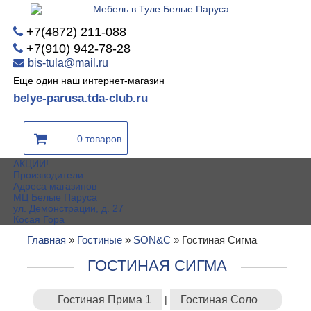
+7(4872) 211-088
+7(910) 942-78-28
bis-tula@mail.ru
Еще один наш интернет-магазин
belye-parusa.tda-club.ru
0 товаров
АКЦИИ!
Производители
Адреса магазинов
МЦ Белые Паруса
ул. Демонстрации, д. 27
Косая Гора
Главная
»
Гостиные
»
SON&C
»
Гостиная Сигма
ГОСТИНАЯ СИГМА
Гостиная Прима 1
Гостиная Соло
|