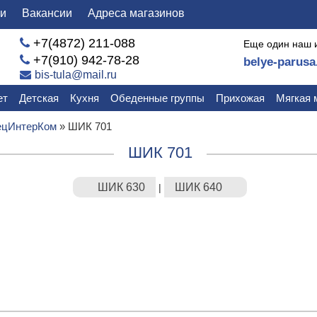
ли
Вакансии
Адреса магазинов
+7(4872) 211-088
Еще один наш 
+7(910) 942-78-28
belye-parusa
bis-tula@mail.ru
ет
Детская
Кухня
Обеденные группы
Прихожая
Мягкая 
цИнтерКом
»
ШИК 701
ШИК 701
ШИК 630
ШИК 640
|