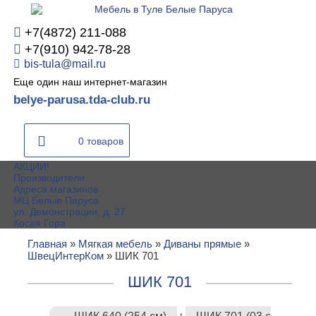
+7(4872) 211-088
+7(910) 942-78-28
bis-tula@mail.ru
Еще один наш интернет-магазин
belye-parusa.tda-club.ru
0 товаров
АКЦИИ!
Производители
Адреса магазинов
МЦ Белые Паруса
ул. Демонстрации, д. 27
Косая Гора
Главная
»
Мягкая мебель
»
Диваны прямые
»
ШвецИнтерКом
»
ШИК 701
ШИК 701