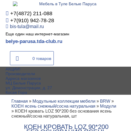
+7(4872) 211-088
+7(910) 942-78-28
bis-tula@mail.ru
Еще один наш интернет-магазин
belye-parusa.tda-club.ru
0 товаров
АКЦИИ!
Производители
Адреса магазинов
МЦ Белые Паруса
ул. Демонстрации, д. 27
Косая Гора
Главная
»
Модульные коллекции мебели
»
BRW
»
КОЕН ясень снежный/сосна натуральная
»
Модули
»
КОЕН кровать LOZ 90*200 без основания ясень
снежный/сосна натуральная, шт
КОЕН КРОВАТЬ LOZ 90*200