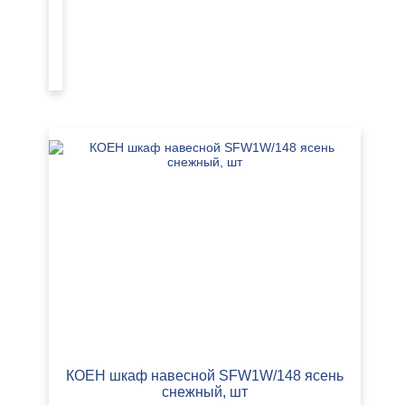
104
SFW1W/103
х
ясень
42
УЗНАТЬ
снежный,
х
ЦЕНУ
шт
27
КОЕН шкаф навесной SFW1W/148 ясень
снежный, шт