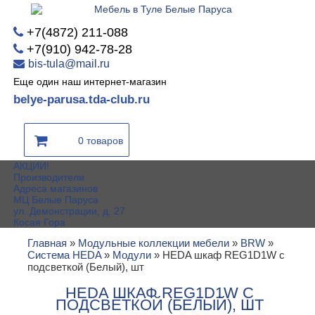
+7(4872) 211-088
+7(910) 942-78-28
bis-tula@mail.ru
Еще один наш интернет-магазин
belye-parusa.tda-club.ru
0 товаров
АКЦИИ!
Производители
Адреса магазинов
МЦ Белые Паруса
ул. Демонстрации, д. 27
Косая Гора
Главная
»
Модульные коллекции мебели
»
BRW
»
Система HEDA
»
Модули
»
HEDA шкаф REG1D1W с
подсветкой (Белый), шт
HEDA ШКАФ REG1D1W С
ПОДСВЕТКОЙ (БЕЛЫЙ), ШТ