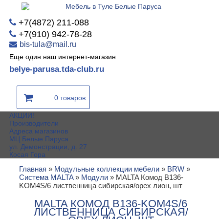
+7(4872) 211-088
+7(910) 942-78-28
bis-tula@mail.ru
Еще один наш интернет-магазин
belye-parusa.tda-club.ru
0 товаров
АКЦИИ!
Производители
Адреса магазинов
МЦ Белые Паруса
ул. Демонстрации, д. 27
Косая Гора
Главная
»
Модульные коллекции мебели
»
BRW
»
Система MALTA
»
Модули
»
MALTA Комод B136-
KOM4S/6 лиственница сибирская/орех лион, шт
MALTA КОМОД B136-KOM4S/6
ЛИСТВЕННИЦА СИБИРСКАЯ/