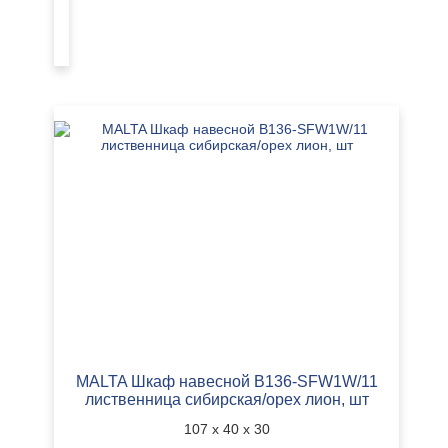
40
УЗНАТЬ
лиственница
х
ЦЕНУ
сибирская/
30
орех
лион,
шт
MALTA Шкаф навесной B136-SFW1W/11
лиственница сибирская/орех лион, шт
107 х 40 х 30