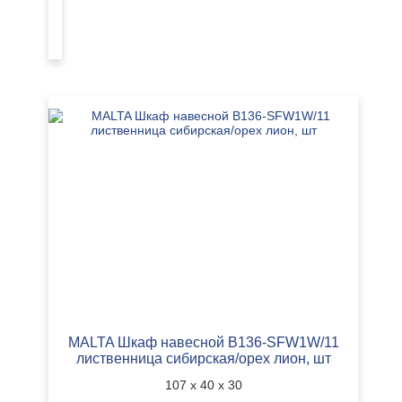
40
УЗНАТЬ
лиственница
х
ЦЕНУ
сибирская/
30
орех
лион,
шт
MALTA Шкаф навесной B136-SFW1W/11
лиственница сибирская/орех лион, шт
107 х 40 х 30