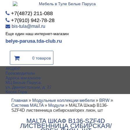
+7(4872) 211-088
+7(910) 942-78-28
bis-tula@mail.ru
Еще один наш интернет-магазин
belye-parusa.tda-club.ru
0 товаров
АКЦИИ!
Производители
Адреса магазинов
МЦ Белые Паруса
ул. Демонстрации, д. 27
Косая Гора
Главная
»
Модульные коллекции мебели
»
BRW
»
Система MALTA
»
Модули
»
MALTA Шкаф B136-
SZF4D лиственница сибирская/орех лион, шт
MALTA ШКАФ B136-SZF4D
ЛИСТВЕННИЦА СИБИРСКАЯ/