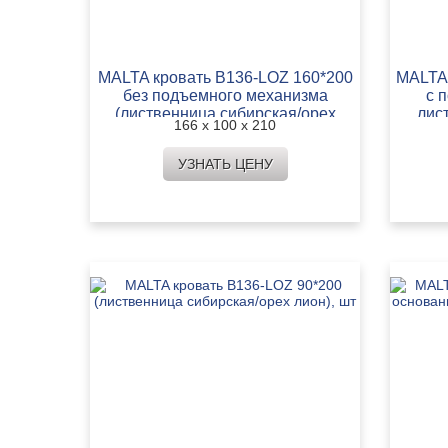
MALTA кровать B136-LOZ 160*200
MALTA 
без подъемного механизма
с 
(лиственница сибирская/орех
лис
166 х 100 х 210
лион), шт
УЗНАТЬ ЦЕНУ