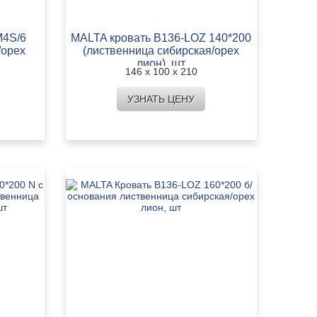
M4S/6
MALTA кровать B136-LOZ 140*200
/орех
(лиственница сибирская/орех
лион), шт
146 х 100 х 210
УЗНАТЬ ЦЕНУ