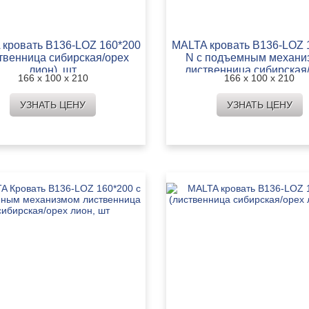
 кровать B136-LOZ 160*200
MALTA кровать B136-LOZ 
твенница сибирская/орех
N с подъемным механи
лион), шт
лиственница сибирская
166 х 100 х 210
166 х 100 х 210
лион, шт
УЗНАТЬ ЦЕНУ
УЗНАТЬ ЦЕНУ