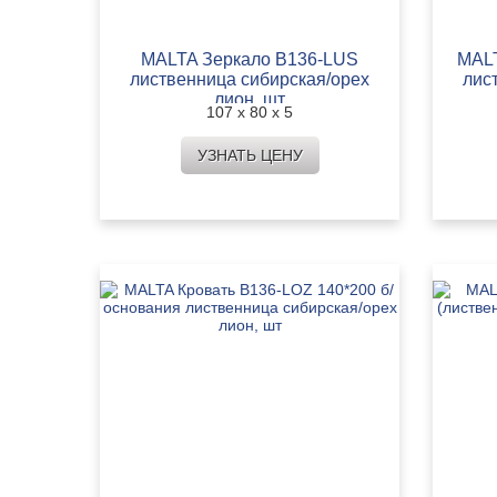
MALTA Зеркало B136-LUS
MALT
лиственница сибирская/орех
лис
лион, шт
107 х 80 х 5
УЗНАТЬ ЦЕНУ