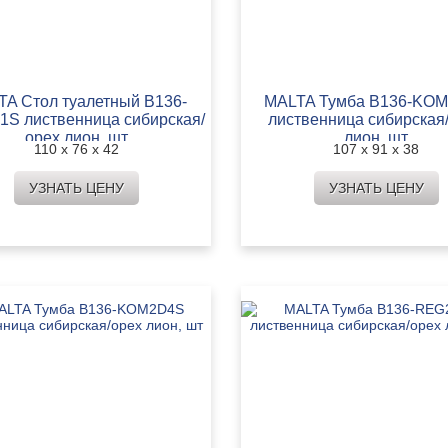
TA Стол туалетный B136-
MALTA Тумба B136-KO
S лиственница сибирская/
лиственница сибирская
орех лион, шт
лион, шт
110 х 76 х 42
107 х 91 х 38
УЗНАТЬ ЦЕНУ
УЗНАТЬ ЦЕНУ