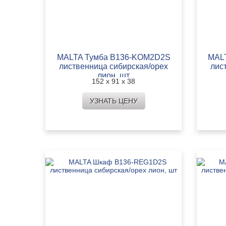
MALTA Тумба B136-KOM2D2S
MAL
лиственница сибирская/орех
лис
лион, шт
152 х 91 х 38
УЗНАТЬ ЦЕНУ