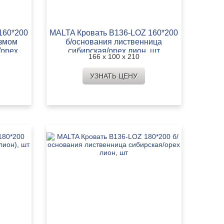
160*200
MALTA Кровать B136-LOZ 160*200
змом
б/основания лиственница
/орех
сибирская/орех лион, шт
166 х 100 х 210
УЗНАТЬ ЦЕНУ