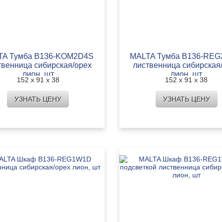
TA Тумба B136-KOM2D4S
MALTA Тумба B136-RE
твенница сибирская/орех
лиственница сибирская
лион, шт
лион, шт
152 х 91 х 38
152 х 91 х 38
УЗНАТЬ ЦЕНУ
УЗНАТЬ ЦЕНУ