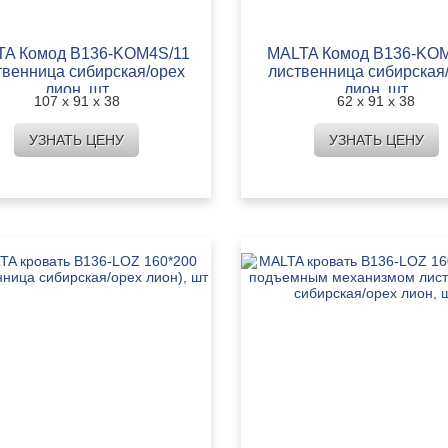
A Комод B136-KOM4S/11
MALTA Комод B136-KO
твенница сибирская/орех
лиственница сибирская
лион, шт
лион, шт
107 х 91 х 38
62 х 91 х 38
УЗНАТЬ ЦЕНУ
УЗНАТЬ ЦЕНУ