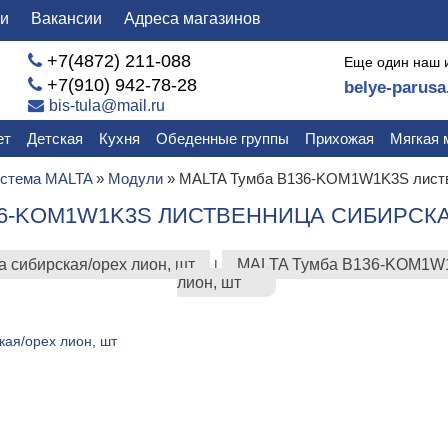
ли
Вакансии
Адреса магазинов
+7(4872) 211-088
Еще один наш 
+7(910) 942-78-28
belye-parusa
bis-tula@mail.ru
ет
Детская
Кухня
Обеденные группы
Прихожая
Мягкая 
стема MALTA
»
Модули
»
MALTA Тумба B136-KOM1W1K3S листве
36-KOM1W1K3S ЛИСТВЕННИЦА СИБИРСКА
сибирская/орех лион, шт
MALTA Тумба B136-KOM1W1K
|
лион, шт