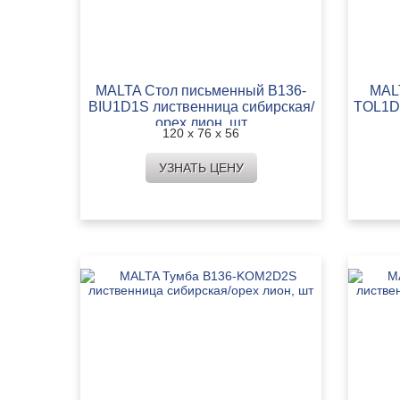
MALTA Стол письменный B136-
MAL
BIU1D1S лиственница сибирская/
TOL1D1
орех лион, шт
120 х 76 х 56
УЗНАТЬ ЦЕНУ