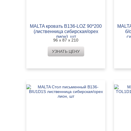
MALTA кровать B136-LOZ 90*200
MALTA
(лиственница сибирская/орех
б/
лион), шт
с
96 х 87 х 210
УЗНАТЬ ЦЕНУ