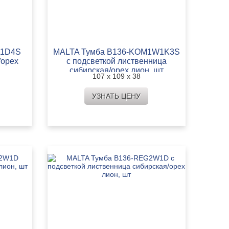
M1D4S
MALTA Тумба B136-KOM1W1K3S
/орех
с подсветкой лиственница
сибирская/орех лион, шт
107 х 109 х 38
УЗНАТЬ ЦЕНУ