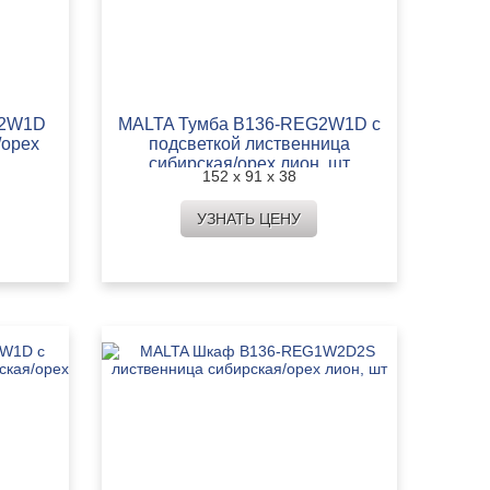
G2W1D
MALTA Тумба B136-REG2W1D с
/орех
подсветкой лиственница
сибирская/орех лион, шт
152 х 91 х 38
УЗНАТЬ ЦЕНУ