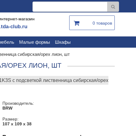
интернет-магазин
0 товаров
.tda-club.ru
мебель
Малые формы
Шкафы
нница сибирская/орех лион, шт
Я/ОРЕХ ЛИОН, ШТ
3S с подсветкой лиственница сибирская/орех
Производитель:
BRW
Размер:
107 х 109 х 38