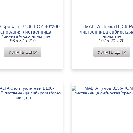
 Кровать B136-LOZ 90*200
MALTA Полка B136-P
основания лиственница
лиственница сибирская
ибирская/орех лион, шт
лион, шт
96 х 87 х 210
107 х 20 х 20
УЗНАТЬ ЦЕНУ
УЗНАТЬ ЦЕНУ