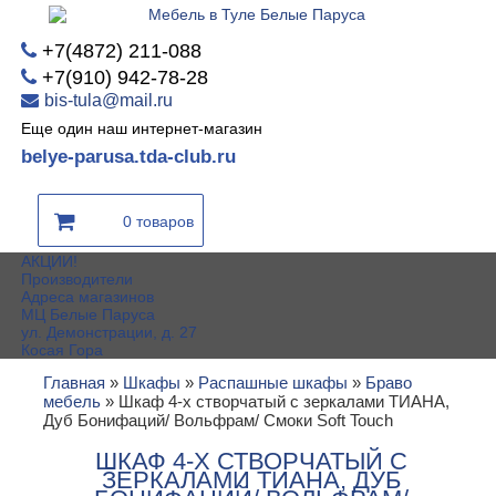
+7(4872) 211-088
+7(910) 942-78-28
bis-tula@mail.ru
Еще один наш интернет-магазин
belye-parusa.tda-club.ru
0 товаров
АКЦИИ!
Производители
Адреса магазинов
МЦ Белые Паруса
ул. Демонстрации, д. 27
Косая Гора
Главная
»
Шкафы
»
Распашные шкафы
»
Браво
мебель
»
Шкаф 4-х створчатый с зеркалами ТИАНА,
Дуб Бонифаций/ Вольфрам/ Смоки Soft Touch
ШКАФ 4-Х СТВОРЧАТЫЙ С
ЗЕРКАЛАМИ ТИАНА, ДУБ