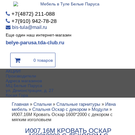
+7(4872) 211-088
+7(910) 942-78-28
bis-tula@mail.ru
Еще один наш интернет-магазин
belye-parusa.tda-club.ru
0 товаров
АКЦИИ!
Производители
Адреса магазинов
МЦ Белые Паруса
ул. Демонстрации, д. 27
Косая Гора
Главная
»
Спальни
»
Спальные гарнитуры
»
Ивна
мебель
»
Спальня Оскар с декором
»
Модули
»
И007.16М Кровать Оскар 1600*2000 с декором с
мягким изголовьем
И007.16М КРОВАТЬ ОСКАР