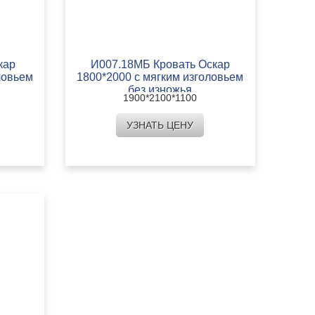
кар
И007.18МБ Кровать Оскар
ловьем
1800*2000 с мягким изголовьем
без изножья
1900*2100*1100
УЗНАТЬ ЦЕНУ