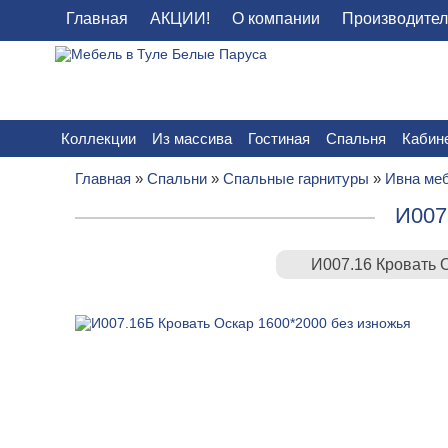
Главная
АКЦИИ!
О компании
Производите
Коллекции
Из массива
Гостиная
Спальня
Кабин
Главная
»
Спальни
»
Спальные гарнитуры
»
Ивна ме
И007
И007.16 Кровать 