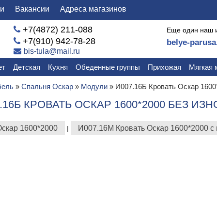
ли
Вакансии
Адреса магазинов
+7(4872) 211-088
Еще один наш 
+7(910) 942-78-28
belye-parusa
bis-tula@mail.ru
ет
Детская
Кухня
Обеденные группы
Прихожая
Мягкая 
бель
»
Спальня Оскар
»
Модули
»
И007.16Б Кровать Оскар 1600
.16Б КРОВАТЬ ОСКАР 1600*2000 БЕЗ ИЗ
Оскар 1600*2000
И007.16М Кровать Оскар 1600*2000 с
|