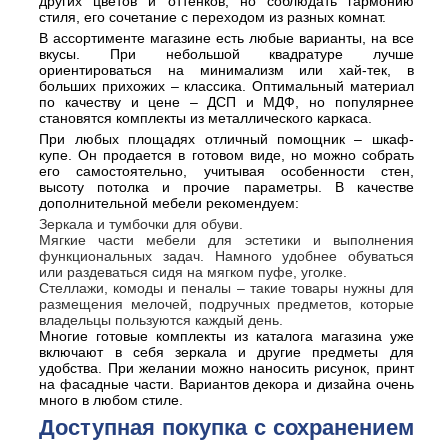
других цветов и оттенков, но соблюдать гармонию
стиля, его сочетание с переходом из разных комнат.
В ассортименте магазине есть любые варианты, на все
вкусы. При небольшой квадратуре лучше
ориентироваться на минимализм или хай-тек, в
больших прихожих – классика. Оптимальный материал
по качеству и цене – ДСП и МДФ, но популярнее
становятся комплекты из металлического каркаса.
При любых площадях отличный помощник – шкаф-
купе. Он продается в готовом виде, но можно собрать
его самостоятельно, учитывая особенности стен,
высоту потолка и прочие параметры. В качестве
дополнительной мебели рекомендуем:
Зеркала и тумбочки для обуви.
Мягкие части мебели для эстетики и выполнения
функциональных задач. Намного удобнее обуваться
или раздеваться сидя на мягком пуфе, уголке.
Стеллажи, комоды и пеналы – такие товары нужны для
размещения мелочей, подручных предметов, которые
владельцы пользуются каждый день.
Многие готовые комплекты из каталога магазина уже
включают в себя зеркала и другие предметы для
удобства. При желании можно наносить рисунок, принт
на фасадные части. Вариантов декора и дизайна очень
много в любом стиле.
Доступная покупка с сохранением