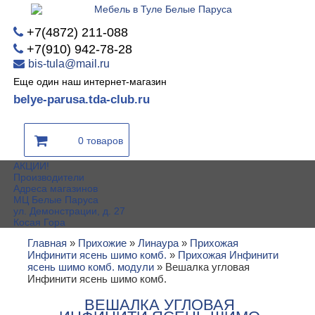
+7(4872) 211-088
+7(910) 942-78-28
bis-tula@mail.ru
Еще один наш интернет-магазин
belye-parusa.tda-club.ru
0 товаров
АКЦИИ!
Производители
Адреса магазинов
МЦ Белые Паруса
ул. Демонстрации, д. 27
Косая Гора
Главная
»
Прихожие
»
Линаура
»
Прихожая
Инфинити ясень шимо комб.
»
Прихожая Инфинити
ясень шимо комб. модули
»
Вешалка угловая
Инфинити ясень шимо комб.
ВЕШАЛКА УГЛОВАЯ