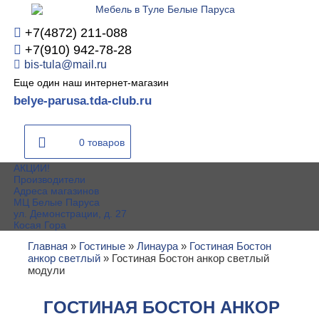
+7(4872) 211-088
+7(910) 942-78-28
bis-tula@mail.ru
Еще один наш интернет-магазин
belye-parusa.tda-club.ru
0 товаров
АКЦИИ!
Производители
Адреса магазинов
МЦ Белые Паруса
ул. Демонстрации, д. 27
Косая Гора
Главная
»
Гостиные
»
Линаура
»
Гостиная Бостон
анкор светлый
»
Гостиная Бостон анкор светлый
модули
ГОСТИНАЯ БОСТОН АНКОР